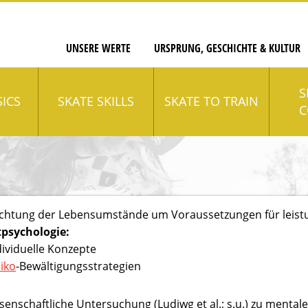
UNSERE WERTE
URSPRUNG, GESCHICHTE & KULTUR
S
SICS
SKATE SKILLS
SKATE TO TRAIN
C
chtung der Lebensumstände um Voraussetzungen für leistu
tpsychologie:
dividuelle Konzepte
siko
-Bewältigungsstrategien
senschaftliche Untersuchung (Ludiwg et al.; s.u.) zu mentale