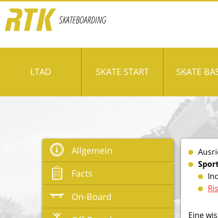
LTAD
SKATE START
SKATE BA
Allgemein
Ausri
Spor
Facts
In
Ri
On-Board
Eine wis