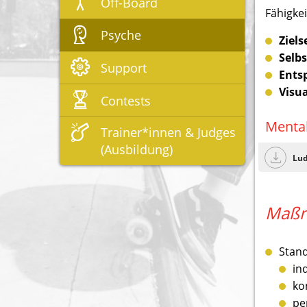
Off-Board
Fähigke
Psyche
Ziel
Selb
Support
Ents
Visua
Contests
Mental
Trainer*innen & Judges
(Ausbildung)
Lud
Maß
Stand
in
ko
pe