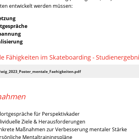
iten entwickelt werden müssen:
setzung
stgespräche
pannung
lisierung
e Fähigkeiten im Skateboarding - Studienergebn
wig_2023_Poster_mentale_Faehigkeiten.pdf
nahmen
ortgespräche für Perspektivkader
dividuelle Ziele & Herausforderungen
nkrete Maßnahmen zur Verbesserung mentaler Stärke
rsönliche Mentaltrainingspläne