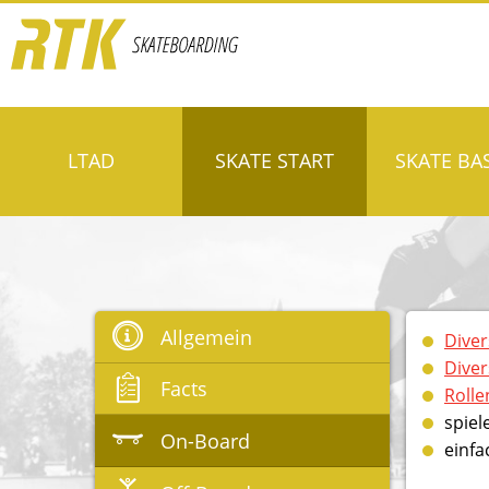
LTAD
SKATE START
SKATE BA
Allgemein
Diver
Diver
Facts
Rolle
spiel
On-Board
einfa