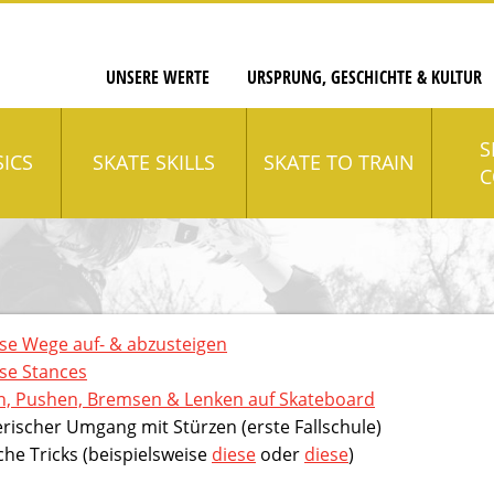
UNSERE WERTE
URSPRUNG, GESCHICHTE & KULTUR
S
SICS
SKATE SKILLS
SKATE TO TRAIN
C
se Wege auf- & abzusteigen
se Stances
n, Pushen, Bremsen & Lenken auf Skateboard
erischer Umgang mit Stürzen (erste Fallschule)
che Tricks (beispielsweise
diese
oder
diese
)