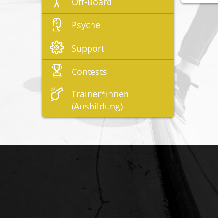
Off-Board
Psyche
Support
Contests
Trainer*innen
(Ausbildung)