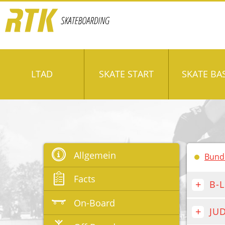
LTAD
SKATE START
SKATE BA
Allgemein
Bund
Facts
B-
On-Board
JU