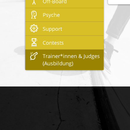
Off-Board
Psyche
Support
Contests
Trainer*innen & Judges
(Ausbildung)